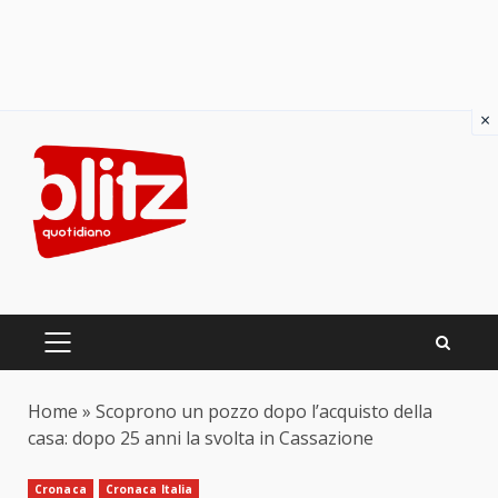
×
Skip
to
content
PRIMARY
MENU
Home
»
Scoprono un pozzo dopo l’acquisto della
casa: dopo 25 anni la svolta in Cassazione
Cronaca
Cronaca Italia