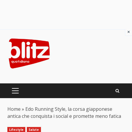
×
Skip
to
content
PRIMARY
MENU
Home
»
Edo Running Style, la corsa giapponese
antica che conquista i social e promette meno fatica
Lifestyle
Salute