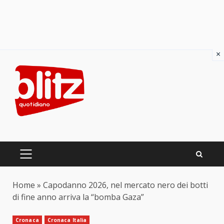
×
Skip
to
content
PRIMARY
MENU
Home
»
Capodanno 2026, nel mercato nero dei botti
di fine anno arriva la “bomba Gaza”
Cronaca
Cronaca Italia