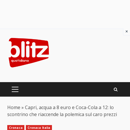
×
Skip
to
content
PRIMARY
MENU
Home
»
Capri, acqua a 8 euro e Coca-Cola a 12: lo
scontrino che riaccende la polemica sul caro prezzi
Cronaca
Cronaca Italia