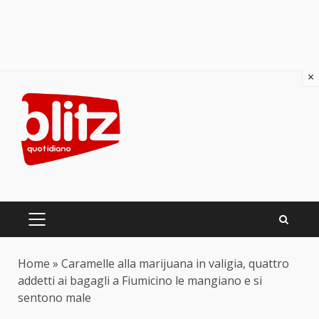
×
Skip
to
content
PRIMARY
MENU
Home
»
Caramelle alla marijuana in valigia, quattro
addetti ai bagagli a Fiumicino le mangiano e si
sentono male