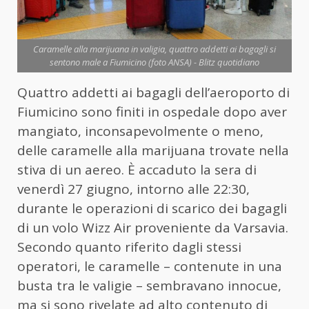
Caramelle alla marijuana in valigia, quattro addetti ai bagagli si
sentono male a Fiumicino (foto ANSA) - Blitz quotidiano
Quattro addetti ai bagagli dell’aeroporto di
Fiumicino sono finiti in ospedale dopo aver
mangiato, inconsapevolmente o meno,
delle caramelle alla marijuana trovate nella
stiva di un aereo. È accaduto la sera di
venerdì 27 giugno, intorno alle 22:30,
durante le operazioni di scarico dei bagagli
di un volo Wizz Air proveniente da Varsavia.
Secondo quanto riferito dagli stessi
operatori, le caramelle – contenute in una
busta tra le valigie – sembravano innocue,
ma si sono rivelate ad alto contenuto di