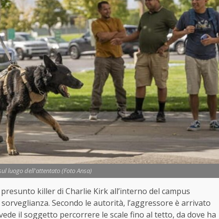
sul luogo dell'attentato (Foto Ansa)
 presunto killer di Charlie Kirk all’interno del campus
i sorveglianza. Secondo le autorità, l’aggressore è arrivato
i vede il soggetto percorrere le scale fino al tetto, da dove ha