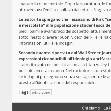
sparato il colpo mortale. Dopo la sparatoria, le f
attraversava l’edificio, saltava dal tetto e fuggiva 
Le autorità spiegano che l’assassino di Kirk “s
è mescolato” alla popolazione studentesca de
piedi, palmi e avambracci del sospetto, attualment
sottolineato di avere “buoni video” del killer e ha
informazioni utili alle indagini.
Secondo quanto riportato dal Wall Street Journa
espressioni riconducibili all’ideologia antifas
stato ritrovato nei boschi vicino alla Utah Valley 
bossolo ancora in canna. Nel caricatore sono stati r
Le indagini proseguono senza sosta, mentre le aut
presto all’identificazione del responsabile.
Tags:
primo piano
Chi siamo
La 