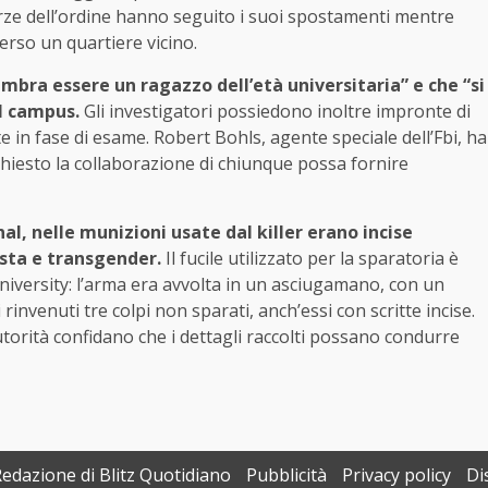
orze dell’ordine hanno seguito i suoi spostamenti mentre
verso un quartiere vicino.
embra essere un ragazzo dell’età universitaria” e che “si
l campus.
Gli investigatori possiedono inoltre impronte di
e in fase di esame. Robert Bohls, agente speciale dell’Fbi, ha
 chiesto la collaborazione di chiunque possa fornire
l, nelle munizioni usate dal killer erano incise
cista e transgender.
Il fucile utilizzato per la sparatoria è
University: l’arma era avvolta in un asciugamano, con un
invenuti tre colpi non sparati, anch’essi con scritte incise.
orità confidano che i dettagli raccolti possano condurre
Redazione di Blitz Quotidiano
Pubblicità
Privacy policy
Di