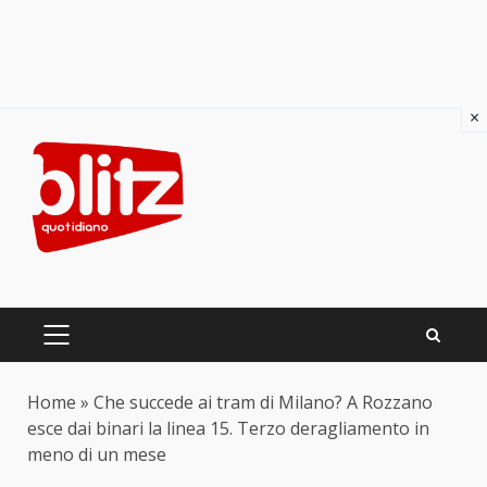
×
Skip
to
content
PRIMARY
MENU
Home
»
Che succede ai tram di Milano? A Rozzano
esce dai binari la linea 15. Terzo deragliamento in
meno di un mese