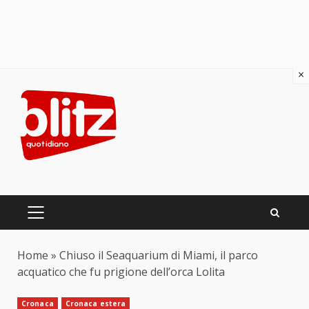
×
Skip
to
content
PRIMARY
MENU
Home
»
Chiuso il Seaquarium di Miami, il parco
acquatico che fu prigione dell’orca Lolita
Cronaca
Cronaca estera