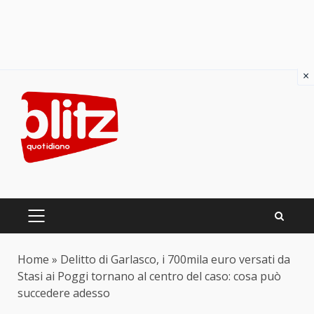
×
Skip
to
content
PRIMARY
MENU
Home
»
Delitto di Garlasco, i 700mila euro versati da
Stasi ai Poggi tornano al centro del caso: cosa può
succedere adesso