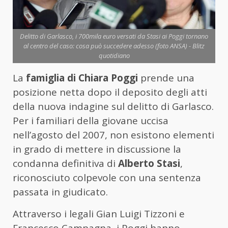
Delitto di Garlasco, i 700mila euro versati da Stasi ai Poggi tornano
al centro del caso: cosa può succedere adesso (foto ANSA) - Blitz
quotidiano
La
famiglia di Chiara Poggi
prende una
posizione netta dopo il deposito degli atti
della nuova indagine sul delitto di Garlasco.
Per i familiari della giovane uccisa
nell’agosto del 2007, non esistono elementi
in grado di mettere in discussione la
condanna definitiva di
Alberto Stasi
,
riconosciuto colpevole con una sentenza
passata in giudicato.
Attraverso i legali Gian Luigi Tizzoni e