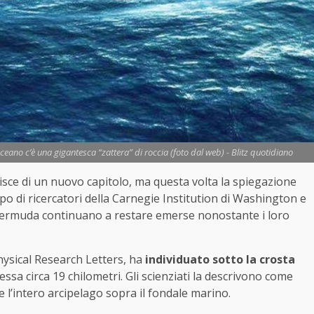
oceano c’è una gigantesca “zattera” di roccia (foto dal web) - Blitz quotidiano
hisce di un nuovo capitolo, ma questa volta la spiegazione
po di ricercatori della Carnegie Institution di Washington e
e Bermuda continuano a restare emerse nonostante i loro
physical Research Letters, ha
individuato sotto la
crosta
ssa circa 19 chilometri. Gli scienziati la descrivono come
 l’intero arcipelago sopra il fondale marino.