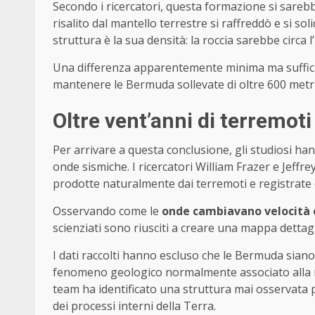
Secondo i ricercatori, questa formazione si sarebbe
risalito dal mantello terrestre si raffreddò e si sol
struttura è la sua densità: la roccia sarebbe circa
Una differenza apparentemente minima ma sufficie
mantenere le Bermuda sollevate di oltre 600 metri
Oltre vent’anni di terremot
Per arrivare a questa conclusione, gli studiosi han
onde sismiche. I ricercatori William Frazer e Jeffr
prodotte naturalmente dai terremoti e registrate d
Osservando come le
onde cambiavano velocità
scienziati sono riusciti a creare una mappa dettagl
I dati raccolti hanno escluso che le Bermuda siano
fenomeno geologico normalmente associato alla nasc
team ha identificato una struttura mai osservata 
dei processi interni della Terra.