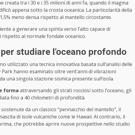
 creata tra i 30 e i 35 milioni di anni fa, quando il magma
idificò appena sotto la crosta oceanica. La particolarità della
 l’1,5% meno densa rispetto al mantello circostante.
nte a generare una spinta verso l’alto capace di
 rispetto al normale fondale oceanico.
i per studiare l’oceano profondo
no utilizzato una tecnica innovativa basata sull’analisi delle
ey Park hanno esaminato oltre vent’anni di vibrazioni
a una singola stazione sismica presente sull’isola.
 e forma
attraversando gli strati rocciosi sotto l’oceano, gli
iata fino a 40 chilometri di profondità.
 sostenute da un classico “pennacchio del mantello”, il
ita di isole vulcaniche come le Hawaii. Al contrario, il
prima, che potrebbe aprire nuove prospettive nello studio