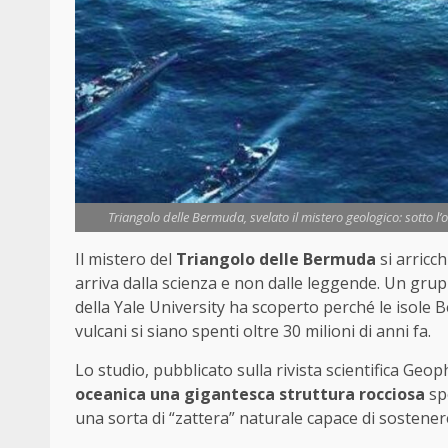
Triangolo delle Bermuda, svelato il mistero geologico: sotto l’
Il mistero del
Triangolo delle Bermuda
si arricc
arriva dalla scienza e non dalle leggende. Un grup
della Yale University ha scoperto perché le isol
vulcani si siano spenti oltre 30 milioni di anni fa.
Lo studio, pubblicato sulla rivista scientifica Geo
oceanica una gigantesca struttura rocciosa
spe
una sorta di “zattera” naturale capace di sostenere