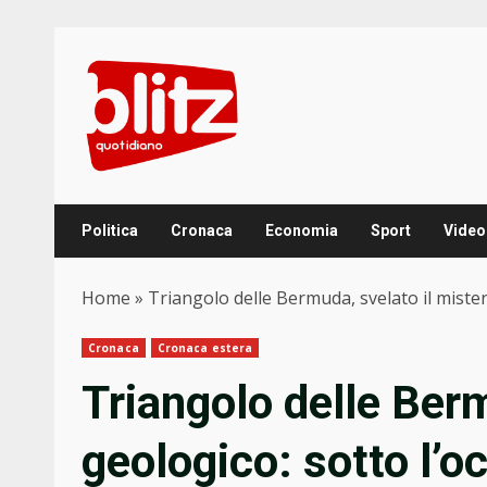
Skip
to
content
Politica
Cronaca
Economia
Sport
Video
Home
»
Triangolo delle Bermuda, svelato il mister
Cronaca
Cronaca estera
Triangolo delle Berm
geologico: sotto l’o