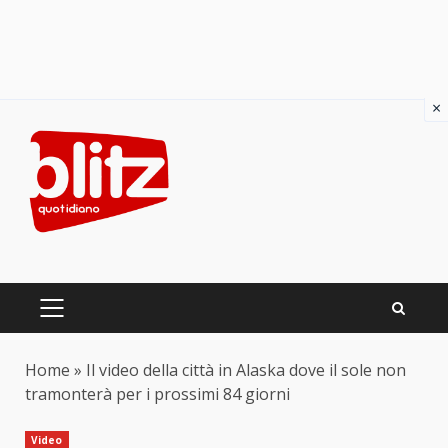
×
Skip
to
content
PRIMARY
MENU
Home
»
Il video della città in Alaska dove il sole non
tramonterà per i prossimi 84 giorni
Video