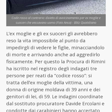
Code rosso al contrario: divieto di avvicinamento per ex moglie e
suoceri che vessavano uomo (Foto Ansa) - Blitz Quotidiano
L’ex moglie e gli ex suoceri gli avrebbero
reso la vita impossibile al punto da
impedirgli di vedere le figlie, minacciandolo
di morte e arrivando anche ad aggredirlo
fisicamente. Per questo la Procura di Rimini
ha iscritto nel registro degli indagati tre
persone per reati da “codice rosso”: si
tratta dell’ex moglie della vittima, una
donna di origine moldava di 39 anni e dei
genitori di lei, di 59. Le indagini coordinate
dal sostituto procuratore Davide Ercolani e
condotte dai carabinieri hanno accertato