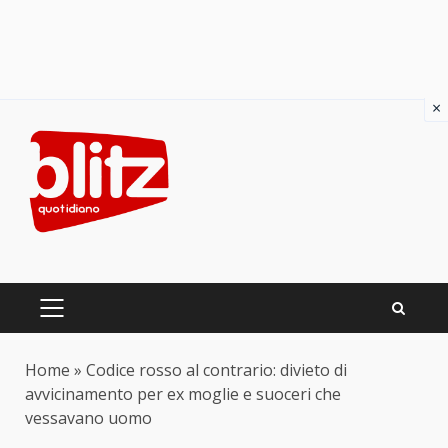
×
Skip
to
content
PRIMARY
MENU
Home
»
Codice rosso al contrario: divieto di
avvicinamento per ex moglie e suoceri che
vessavano uomo