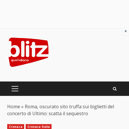
×
Skip
to
content
PRIMARY
MENU
Home
»
Roma, oscurato sito truffa sui biglietti del
concerto di Ultimo: scatta il sequestro
Cronaca
Cronaca Italia