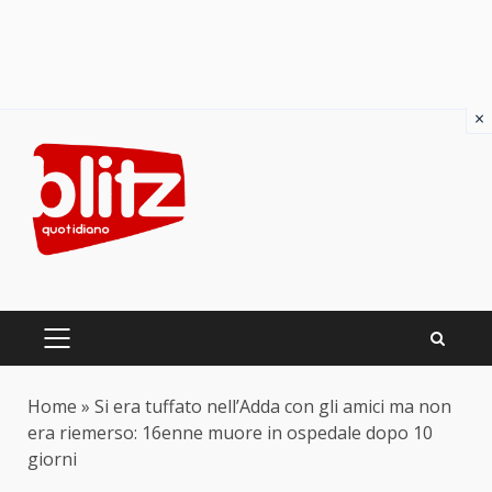
×
Skip
to
content
PRIMARY
MENU
Home
»
Si era tuffato nell’Adda con gli amici ma non
era riemerso: 16enne muore in ospedale dopo 10
giorni