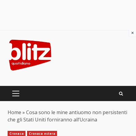
×
Skip
to
content
PRIMARY
MENU
Home
»
Cosa sono le mine antiuomo non persistenti
che gli Stati Uniti forniranno all’Ucraina
Cronaca
Cronaca estera