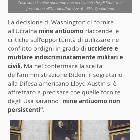
Cosa sono le mine antiuomo non persistenti che gli Stati Uniti
forniranno all'Ucraina(foto Ansa) - Blitz Quotidiano
La decisione di Washington di fornire
all’Ucraina
mine antiuomo
riaccende le
critiche sull’opportunità di utilizzare nel
conflitto ordigni in grado di
uccidere e
mutilare indiscriminatamente militari e
civili.
Ma nel confermare la scelta
dell’amministrazione Biden, il segretario
alla Difesa americano Lloyd Austin si è
affrettato a precisare che quelle fornite
dagli Usa saranno “
mine antiuomo non
persistenti”
.