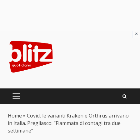
×
Skip
to
content
PRIMARY
MENU
Home
»
Covid, le varianti Kraken e Orthrus arrivano
in Italia. Pregliasco: “Fiammata di contagi tra due
settimane”