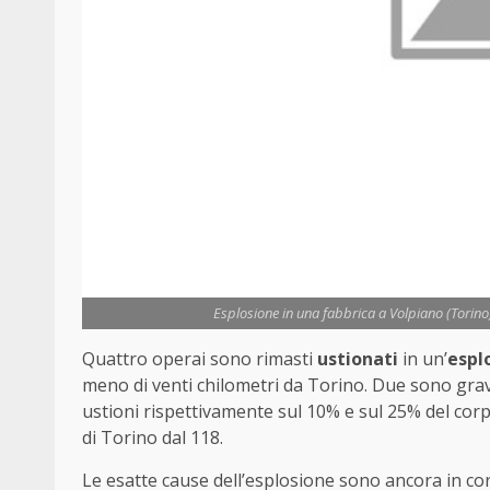
Esplosione in una fabbrica a Volpiano (Torino
Quattro operai sono rimasti
ustionati
in un’
esplo
meno di venti chilometri da Torino. Due sono gravi
ustioni rispettivamente sul 10% e sul 25% del corpo.
di Torino dal 118.
Le esatte cause dell’esplosione sono ancora in co