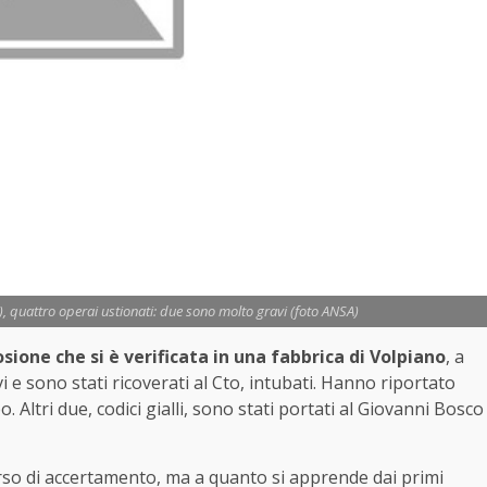
), quattro operai ustionati: due sono molto gravi (foto ANSA)
sione che si è verificata in una fabbrica di Volpiano
, a
 e sono stati ricoverati al Cto, intubati. Hanno riportato
 Altri due, codici gialli, sono stati portati al Giovanni Bosco
rso di accertamento, ma a quanto si apprende dai primi