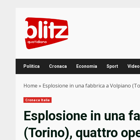
Skip
to
content
Politica
Cronaca
Economia
Sport
Video
Home
»
Esplosione in una fabbrica a Volpiano (To
Cronaca Italia
Esplosione in una f
(Torino), quattro op