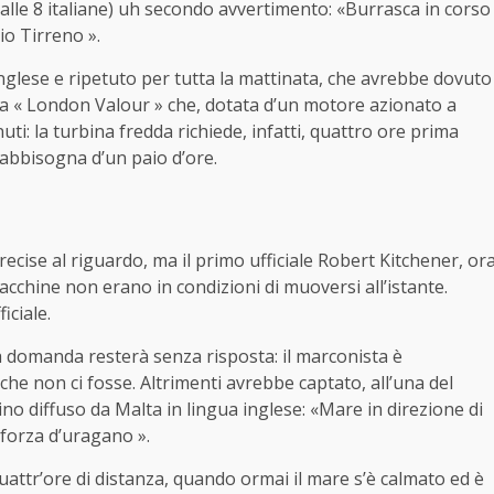
i alle 8 italiane) uh secondo avvertimento: «Burrasca in corso
io Tirreno ».
n inglese e ripetuto per tutta la mattinata, che avrebbe dovuto
e la « London Valour » che, dotata d’un motore azionato a
ti: la turbina fredda richiede, infatti, quattro ore prima
 abbisogna d’un paio d’ore.
ecise al riguardo, ma il primo ufficiale Robert Kitchener, or
macchine non erano in condizioni di muoversi all’istante.
iciale.
a domanda resterà senza risposta: il marconista è
che non ci fosse. Altrimenti avrebbe captato, all’una del
no diffuso da Malta in lingua inglese: «Mare in direzione di
 forza d’uragano ».
attr’ore di distanza, quando ormai il mare s’è calmato ed è