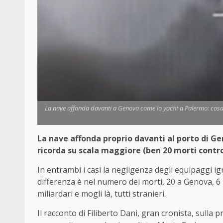
La nave affonda davanti a Genova come lo yacht a Palermo: cosa a
La nave affonda proprio davanti al porto di G
ricorda su scala maggiore (ben 20 morti contro
In entrambi i casi la negligenza degli equipaggi ig
differenza è nel numero dei morti, 20 a Genova, 6 in
miliardari e mogli là, tutti stranieri.
Il racconto di Filiberto Dani, gran cronista, sulla 