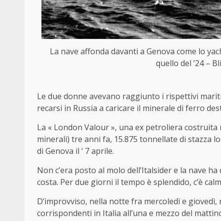
La nave affonda davanti a Genova come lo yac
quello del ’24 – B
Le due donne avevano raggiunto i rispettivi marit
recarsi in Russia a caricare il minerale di ferro dest
La « London Valour », una ex petroliera costruita 
minerali) tre anni fa, 15.875 tonnellate di stazza lo
di Genova il ‘ 7 aprile.
Non c’era posto al molo dell’Italsider e la nave ha 
costa. Per due giorni il tempo è splendido, c’è ca
D’improvviso, nella notte fra mercoledì e giovedì,
corrispondenti in Italia all’una e mezzo del mattin