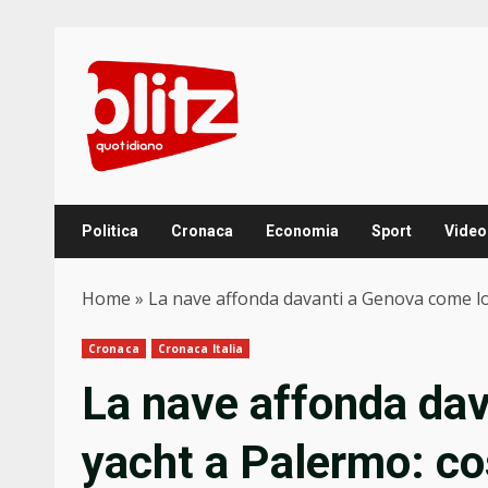
Skip
to
content
Politica
Cronaca
Economia
Sport
Video
Home
»
La nave affonda davanti a Genova come lo 
Cronaca
Cronaca Italia
La nave affonda da
yacht a Palermo: c