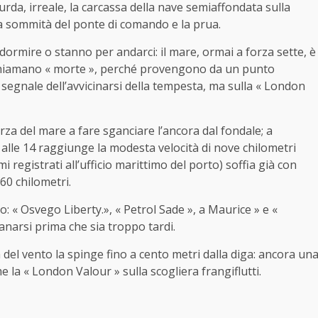
rda, irreale, la carcassa della nave semiaffondata sulla
 la sommità del ponte di comando e la prua.
dormire o stanno per andarci: il mare, ormai a forza sette, è
i chiamano « morte », perché provengono da un punto
 segnale dell’avvicinarsi della tempesta, ma sulla « London
rza del mare a fare sganciare l’ancora dal fondale; a
e alle 14 raggiunge la modesta velocità di nove chilometri
i registrati all’ufficio marittimo del porto) soffia già con
 60 chilometri.
o: « Osvego Liberty.», « Petrol Sade », a Maurice » e «
anarsi prima che sia troppo tardi.
a del vento la spinge fino a cento metri dalla diga: ancora un
e la « London Valour » sulla scogliera frangiflutti.