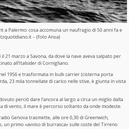
ht a Palermo: cosa accomuna un naufragio di 50 anni fa e
litzquotidiano.it – (foto Ansa)
i il 21 marzo a Savona, da dove la nave aveva salpato per
inato all’Italsider di Cornigliano.
nel 1956 e trasformata in bulk carrier (cisterna porta
rda, 23 mila tonnellate di carico nelle stive, è giunta in vista
dovuto perciò dare l’ancora al largo a circa un miglio dalla
lma di vento, il mare è percorso soltanto da onde modeste.
 radio Genova trasmette, alle ore 0,30 di Greenwich,
o, un primo «avviso di burrasca» sulle coste del Tirreno