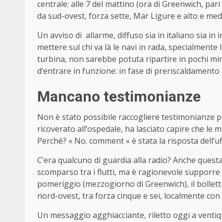
centrale: alle 7 del mattino (ora di Greenwich, par
da sud-ovest, forza sette, Mar Ligure e alto e med
Un avviso di allarme, diffuso sia in italiano sia i
mettere sul chi va là le navi in rada, specialment
turbina, non sarebbe potuta ripartire in pochi minu
d’entrare in funzione: in fase di preriscaldamento
Mancano testimonianze
Non è stato possibile raccogliere testimonianze pr
ricoverato all’ospedale, ha lasciato capire che le 
Perché? « No. comment » è stata la risposta dell’uff
C’era qualcuno di guardia alla radio? Anche quest
scomparso tra i flutti, ma è ragionevole supporre 
pomeriggio (mezzogiorno di Greenwich), il bolletti
nord-ovest, tra forza cinque e sei, localmente con
Un messaggio agghiacciante, riletto oggi a ventiqu