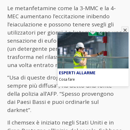
Le metanfetamine come la 3-MMC e la 4-
MEC aumentano l’eccitazione inibendo
l’eiaculazione e possono tenere svegli gli
utilizzatori per giorni. La ketamina crea una
sensazione di euforia e il GBL o “nitro blu”
(un detergente per auto da banco) si
trasforma nel rilassante e disinibitore GHB
una volta entrato nel corpo.
ESPERTI ALLARME
“Usa di queste droghe sta diventando
Cosa fare
sempre più diffusa”, ha detto una fonte
della polizia all’AFP. “Spesso provengono
dai Paesi Bassi e puoi ordinarle sul
darknet”.
Il chemsex è iniziato negli Stati Uniti e in