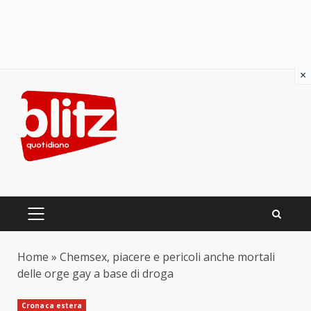
×
Skip
to
content
PRIMARY
MENU
Home
»
Chemsex, piacere e pericoli anche mortali
delle orge gay a base di droga
Cronaca estera