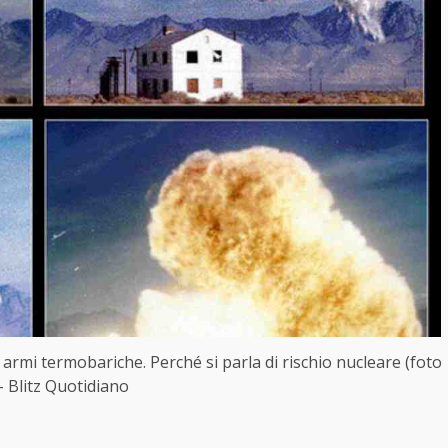
e armi termobariche. Perché si parla di rischio nucleare (foto
– Blitz Quotidiano