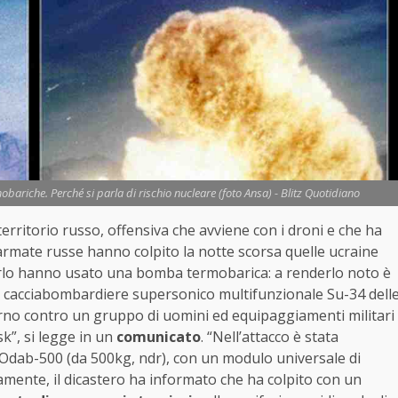
obariche. Perché si parla di rischio nucleare (foto Ansa) - Blitz Quotidiano
 territorio russo, offensiva che avviene con i droni e che ha
 armate russe hanno colpito la notte scorsa quelle ucraine
rlo hanno usato una bomba termobarica: a renderlo noto è
 un cacciabombardiere supersonico multifunzionale Su-34 dell
urno contro un gruppo di uomini ed equipaggiamenti militari
sk”, si legge in un
comunicato
. “Nell’attacco è stata
 Odab-500 (da 500kg, ndr), con un modulo universale di
amente, il dicastero ha informato che ha colpito con un