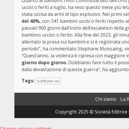
Quanto ai bambini, l’Alto Commissariato dell’Onu pe
uccisi o feriti a luglio, ha reso questo mese più l
stata uccisa da armi di tipo esplosivo. Nei primi s
del 40%,
con 341 bambini uccisi o feriti rispetto ai
passati 900 giorni dall’inizio dell’escalation del
bambino ucciso o ferito. Alla fine del 2023, gli 
allentato la presa sui bambini e si è registrata un
periodo”, ha commentato Stephane Moissaing, vice
“Quest’anno, la violenza è ripresa con maggiore i
giorno dopo giorno.
Dobbiamo fare tutto il possib
dalla devastazione di questa guerra”, ha aggiunto
Tags:
Scelti per voi
Chi siamo
La 
Copyright 2025 © Società Editrice 
Change privacy settings