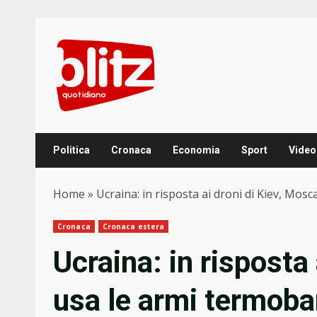
Skip
to
content
Politica
Cronaca
Economia
Sport
Video
Home
»
Ucraina: in risposta ai droni di Kiev, Mosc
Cronaca
Cronaca estera
Ucraina: in risposta
usa le armi termobar