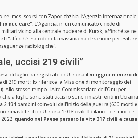
o nei mesi scorsi con
Zaporizhzhia,
l’Agenzia internazionale
chio nucleare”
. L’Agenzia, in un comunicato chiede di
ilitari vicino alla centrale nucleare di Kursk, affinché se ne
e parti “affinché esercitino la massima moderazione per evitare
onseguenze radiologiche”.
le, uccisi 219 civili”
ese di luglio ha registrato in Ucraina il
maggior numero di
 di 219 morti: lo riferisce la Missione di monitoraggio dei
). Allo stesso tempo, l’Alto Commissariato dell’Onu per i
 che a luglio sono stati uccisi o sono rimasti feriti in Ucraina
a 2.184 bambini coinvolti dall’inizio della guerra (633 morti e
 rimasti feriti in Ucraina 1.018 civili. Il bilancio dei morti e
re 2022,
quando nel Paese persero la vita 317 civili a causa