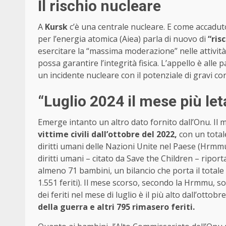
Il rischio nucleare
A
Kursk
c’è una centrale nucleare. E come accadut
per l’energia atomica (Aiea) parla di nuovo di
“ris
esercitare la “massima moderazione” nelle attività m
possa garantire l’integrità fisica. L’appello è all
un incidente nucleare con il potenziale di gravi c
“Luglio 2024 il mese più leta
Emerge intanto un altro dato fornito dall’Onu. Il m
vittime civili dall’ottobre del 2022,
con un totale
diritti umani delle Nazioni Unite nel Paese (Hrmmu
diritti umani – citato da Save the Children – riporta
almeno 71 bambini, un bilancio che porta il totale 
1.551 feriti). Il mese scorso, secondo la Hrmmu, sono
dei feriti nel mese di luglio è il più alto dall’ottob
della guerra e altri 795 rimasero feriti.