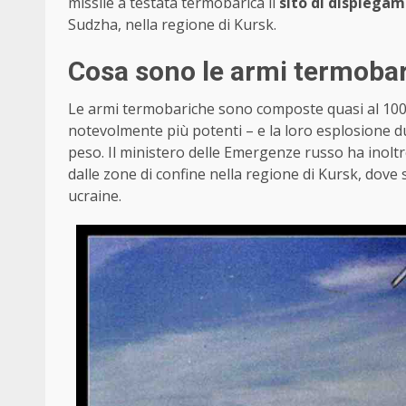
missile a testata termobarica il
sito di dispiegam
Sudzha, nella regione di Kursk.
Cosa sono le armi termoba
Le armi termobariche sono composte quasi al 100%
notevolmente più potenti – e la loro esplosione du
peso. Il ministero delle Emergenze russo ha inolt
dalle zone di confine nella regione di Kursk, dove
ucraine.