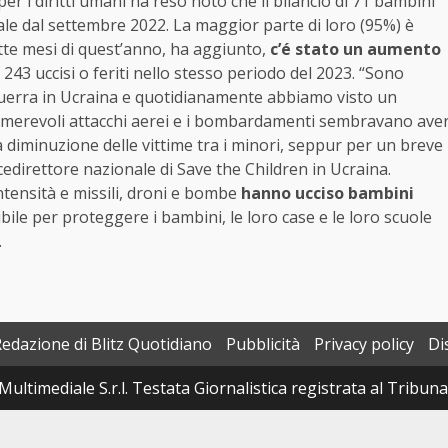
r i diritti umani ha reso noto che il bilancio di 71 bambini
etale dal settembre 2022. La maggior parte di loro (95%) è
ette mesi di quest’anno, ha aggiunto,
c’é stato un aumento
 243 uccisi o feriti nello stesso periodo del 2023. “Sono
la guerra in Ucraina e quotidianamente abbiamo visto un
innumerevoli attacchi aerei e i bombardamenti sembravano ave
a diminuzione delle vittime tra i minori, seppur per un breve
direttore nazionale di Save the Children in Ucraina.
ntensità e missili, droni e bombe
hanno ucciso bambini
ile per proteggere i bambini, le loro case e le loro scuole
.
Redazione di Blitz Quotidiano
Pubblicità
Privacy policy
Di
Multimediale S.r.l. Testata Giornalistica registrata al Tribun