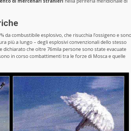
ento di mercenari stranieri
nella periferia meridionale di
riche
 da combustibile esplosivo, che risucchia l’ossigeno e son
ra più a lungo – degli esplosivi convenzionali dello stesso
re dichiarato che oltre 76mila persone sono state evacuate
 sono in corso combattimenti tra le forze di Mosca e quelle