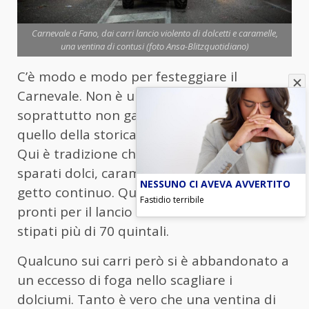
Carnevale a Fano, dai carri lancio violento di dolcetti e caramelle,
una ventina di contusi (foto Ansa-Blitzquotidiano)
C’è modo e modo per festeggiare il
Carnevale. Non è un modo appropriato e
soprattutto non garantisce l’incolumità,
quello della storica Carnavalesca di Fano.
Qui è tradizione che dai carri vengano
sparati dolci, caramelle e altre leccornie a
NESSUNO CI AVEVA AVVERTITO
getto continuo. Quest’anno in dotazione
Fastidio terribile
pronti per il lancio sulla folla ne erano
stipati più di 70 quintali.
Qualcuno sui carri però si è abbandonato a
un eccesso di foga nello scagliare i
dolciumi. Tanto è vero che una ventina di