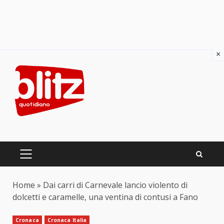
×
Skip
to
content
PRIMARY
MENU
Home
»
Dai carri di Carnevale lancio violento di
dolcetti e caramelle, una ventina di contusi a Fano
Cronaca
Cronaca Italia