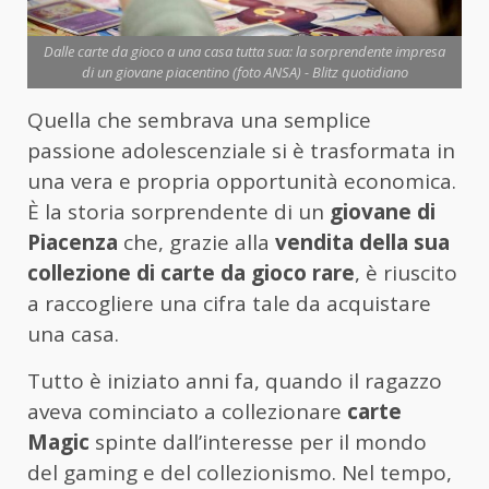
Dalle carte da gioco a una casa tutta sua: la sorprendente impresa
di un giovane piacentino (foto ANSA) - Blitz quotidiano
Quella che sembrava una semplice
passione adolescenziale si è trasformata in
una vera e propria opportunità economica.
È la storia sorprendente di un
giovane di
Piacenza
che, grazie alla
vendita della sua
collezione di carte da gioco rare
, è riuscito
a raccogliere una cifra tale da acquistare
una casa.
Tutto è iniziato anni fa, quando il ragazzo
aveva cominciato a collezionare
carte
Magic
spinte dall’interesse per il mondo
del gaming e del collezionismo. Nel tempo,