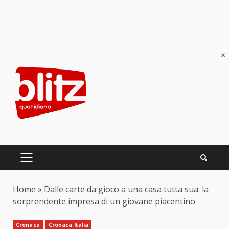
×
Skip
to
content
PRIMARY
MENU
Home
»
Dalle carte da gioco a una casa tutta sua: la
sorprendente impresa di un giovane piacentino
Cronaca
Cronaca Italia