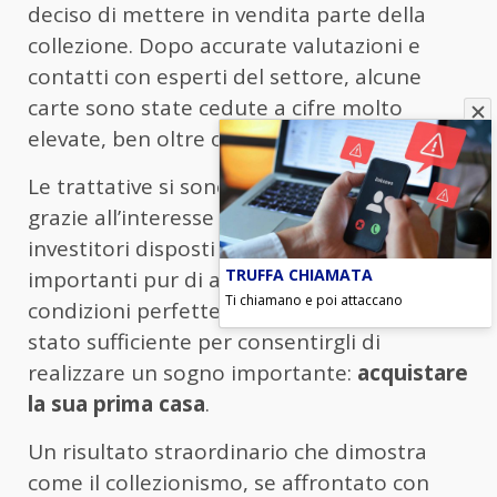
deciso di mettere in vendita parte della
collezione. Dopo accurate valutazioni e
contatti con esperti del settore, alcune
carte sono state cedute a cifre molto
elevate, ben oltre ogni aspettativa iniziale.
Le trattative si sono concluse rapidamente
grazie all’interesse di collezionisti e
investitori disposti a spendere somme
TRUFFA CHIAMATA
importanti pur di assicurarsi pezzi unici o in
Ti chiamano e poi attaccano
condizioni perfette. L’incasso complessivo è
stato sufficiente per consentirgli di
realizzare un sogno importante:
acquistare
la sua prima casa
.
Un risultato straordinario che dimostra
come il collezionismo, se affrontato con