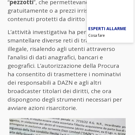
“
pezzotti
”, che permettevano di accedere
gratuitamente o a prezzi irrisori ai
contenuti protetti da diritto d’autore.
ESPERTI ALLARME
L’attività investigativa ha permesso di
Cosa fare
smantellare diverse reti di trasmissione
illegale, risalendo agli utenti attraverso
l’analisi di dati anagrafici, bancari e
geografici. L’autorizzazione della Procura
ha consentito di trasmettere i nominativi
dei responsabili a DAZN e agli altri
broadcaster titolari dei diritti, che ora
dispongono degli strumenti necessari per
avviare azioni risarcitorie.