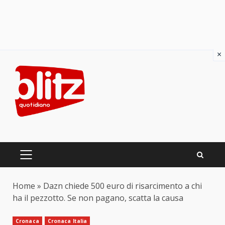
×
Skip
to
content
PRIMARY
MENU
Home
»
Dazn chiede 500 euro di risarcimento a chi
ha il pezzotto. Se non pagano, scatta la causa
Cronaca
Cronaca Italia