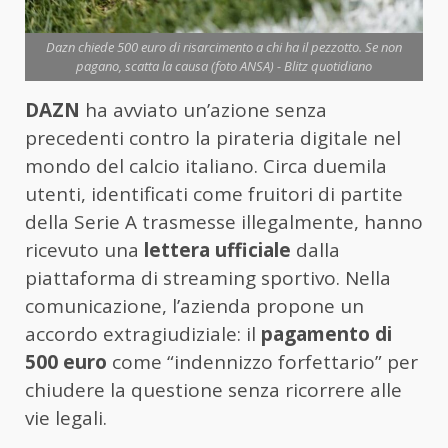
Dazn chiede 500 euro di risarcimento a chi ha il pezzotto. Se non
pagano, scatta la causa (foto ANSA) - Blitz quotidiano
DAZN
ha avviato un’azione senza
precedenti contro la pirateria digitale nel
mondo del calcio italiano. Circa duemila
utenti, identificati come fruitori di partite
della Serie A trasmesse illegalmente, hanno
ricevuto una
lettera ufficiale
dalla
piattaforma di streaming sportivo. Nella
comunicazione, l’azienda propone un
accordo extragiudiziale: il
pagamento di
500 euro
come “indennizzo forfettario” per
chiudere la questione senza ricorrere alle
vie legali.