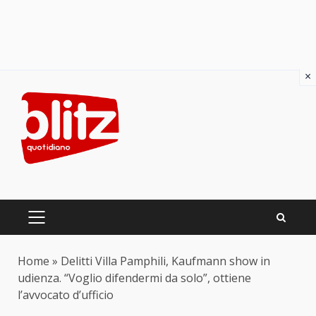
×
Skip
to
content
PRIMARY
MENU
Home
»
Delitti Villa Pamphili, Kaufmann show in
udienza. “Voglio difendermi da solo”, ottiene
l’avvocato d’ufficio