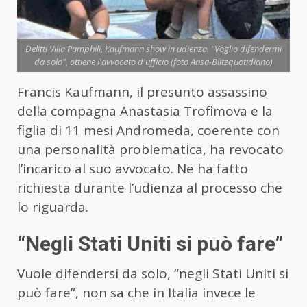
Delitti Villa Pamphili, Kaufmann show in udienza. "Voglio difendermi
da solo", ottiene l'avvocato d'ufficio (foto Ansa-Blitzquotidiano)
Francis Kaufmann, il presunto assassino
della compagna Anastasia Trofimova e la
figlia di 11 mesi Andromeda, coerente con
una personalità problematica, ha revocato
l’incarico al suo avvocato. Ne ha fatto
richiesta durante l’udienza al processo che
lo riguarda.
“Negli Stati Uniti si può fare”
Vuole difendersi da solo, “negli Stati Uniti si
può fare”, non sa che in Italia invece le