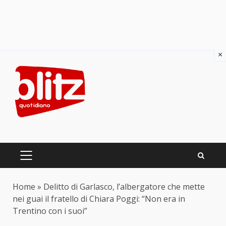
×
Skip
to
content
PRIMARY
MENU
Home
»
Delitto di Garlasco, l’albergatore che mette
nei guai il fratello di Chiara Poggi: “Non era in
Trentino con i suoi”