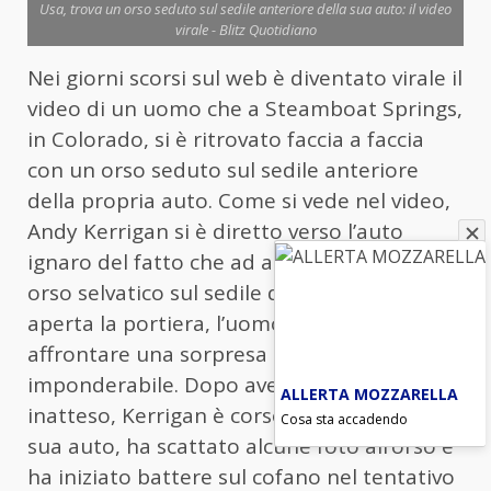
Usa, trova un orso seduto sul sedile anteriore della sua auto: il video
virale - Blitz Quotidiano
Nei giorni scorsi sul web è diventato virale il
video di un uomo che a Steamboat Springs,
in Colorado, si è ritrovato faccia a faccia
con un orso seduto sul sedile anteriore
della propria auto. Come si vede nel video,
Andy Kerrigan si è diretto verso l’auto
ignaro del fatto che ad aspettarlo c’era un
orso selvatico sul sedile di guida. Una volta
aperta la portiera, l’uomo ha dovuto
affrontare una sorpresa del tutto
imponderabile. Dopo aver scoperto l’ospite
ALLERTA MOZZARELLA
inatteso, Kerrigan è corso via di fronte alla
Cosa sta accadendo
sua auto, ha scattato alcune foto all’orso e
ha iniziato battere sul cofano nel tentativo