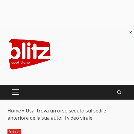
×
Skip
to
content
PRIMARY
MENU
Home
»
Usa, trova un orso seduto sul sedile
anteriore della sua auto: il video virale
Video