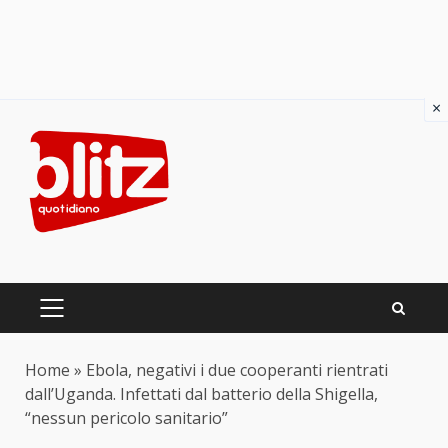
×
Skip
to
content
PRIMARY
MENU
Home
»
Ebola, negativi i due cooperanti rientrati
dall’Uganda. Infettati dal batterio della Shigella,
“nessun pericolo sanitario”