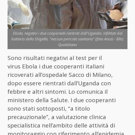
Ebola, negativi i due cooperanti rientrati dall'Uganda. Infettati dal
batterio della Shigella, "nessun pericolo sanitario" (foto Ansa) - Blitz
Quotidiano
Sono risultati negativi al test per il
virus
Ebola
i due cooperanti italiani
ricoverati all’ospedale Sacco di Milano,
dopo essere rientrati dall’Uganda con
febbre e altri sintomi. Lo comunica il
ministero della Salute. I due cooperanti
sono stati sottoposti, “a titolo
precauzionale”, a valutazione clinica
specialistica nell’ambito delle attività di
monitoraggio con riferimento all’epidemia