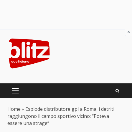
×
Skip
to
content
PRIMARY
MENU
Home
»
Esplode distributore gpl a Roma, i detriti
raggiungono il campo sportivo vicino: “Poteva
essere una strage”