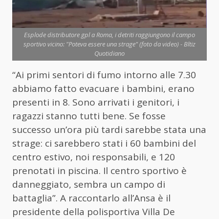
Esplode distributore gpl a Roma, i detriti raggiungono il campo
sportivo vicino: "Poteva essere una strage" (foto da video) - Bltiz
Quotidiano
“Ai primi sentori di fumo intorno alle 7.30
abbiamo fatto evacuare i bambini, erano
presenti in 8. Sono arrivati i genitori, i
ragazzi stanno tutti bene. Se fosse
successo un’ora più tardi sarebbe stata una
strage: ci sarebbero stati i 60 bambini del
centro estivo, noi responsabili, e 120
prenotati in piscina. Il centro sportivo è
danneggiato, sembra un campo di
battaglia”. A raccontarlo all’Ansa è il
presidente della polisportiva Villa De