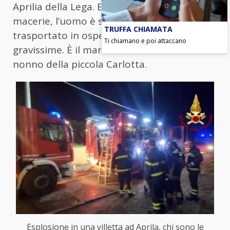
Aprilia della Lega. Estratto vivo dalle
macerie, l’uomo è stato subito soccorso e
TRUFFA CHIAMATA
trasportato in ospedale in condizioni
Ti chiamano e poi attaccano
gravissime. È il marito di Laura Di Petrillo e
nonno della piccola Carlotta.
Esplosione in una villetta ad Aprila, chi sono le