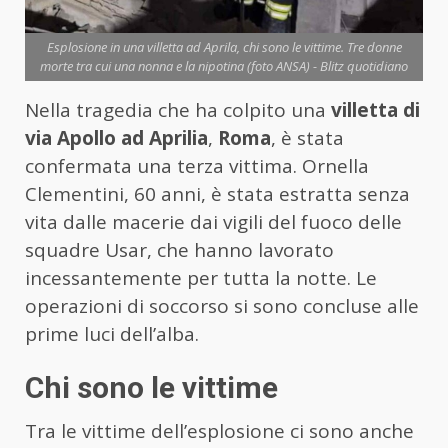
Esplosione in una villetta ad Aprila, chi sono le vittime. Tre donne
morte tra cui una nonna e la nipotina (foto ANSA) - Blitz quotidiano
Nella tragedia che ha colpito una
villetta di
via Apollo ad Aprilia
,
Roma
, è stata
confermata una terza vittima. Ornella
Clementini, 60 anni, è stata estratta senza
vita dalle macerie dai vigili del fuoco delle
squadre Usar, che hanno lavorato
incessantemente per tutta la notte. Le
operazioni di soccorso si sono concluse alle
prime luci dell’alba.
Chi sono le vittime
Tra le vittime dell’esplosione ci sono anche