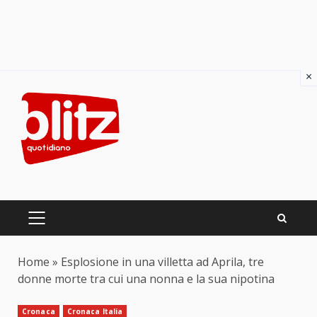
×
Skip
to
content
PRIMARY
MENU
Home
»
Esplosione in una villetta ad Aprila, tre
donne morte tra cui una nonna e la sua nipotina
Cronaca
Cronaca Italia