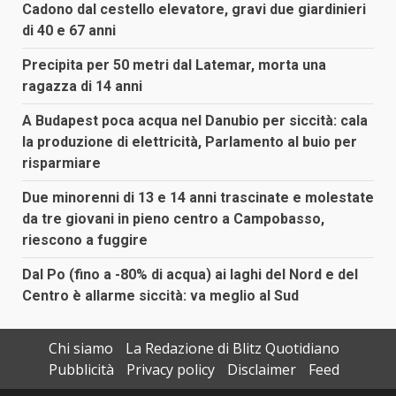
Cadono dal cestello elevatore, gravi due giardinieri
di 40 e 67 anni
Precipita per 50 metri dal Latemar, morta una
ragazza di 14 anni
A Budapest poca acqua nel Danubio per siccità: cala
la produzione di elettricità, Parlamento al buio per
risparmiare
Due minorenni di 13 e 14 anni trascinate e molestate
da tre giovani in pieno centro a Campobasso,
riescono a fuggire
Dal Po (fino a -80% di acqua) ai laghi del Nord e del
Centro è allarme siccità: va meglio al Sud
Chi siamo
La Redazione di Blitz Quotidiano
Pubblicità
Privacy policy
Disclaimer
Feed