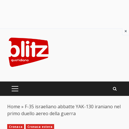
×
Skip
to
content
PRIMARY
MENU
Home
»
F-35 israeliano abbatte YAK-130 iraniano nel
primo duello aereo della guerra
Cronaca
Cronaca estera