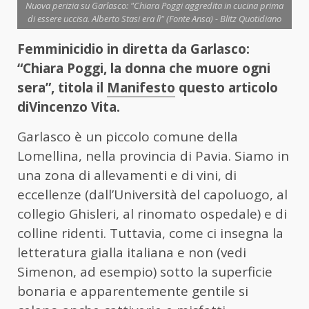
Nuova perizia su Garlasco: "Chiara Poggi aggredita in cucina prima
di essere uccisa. Alberto Stasi era lì" (Fonte Ansa) - Blitz Quotidiano
Femminicidio in diretta da Garlasco:
“Chiara Poggi, la donna che muore ogni
sera”, titola il
Manifesto
questo articolo
diVincenzo Vita.
Garlasco è un piccolo comune della
Lomellina, nella provincia di Pavia. Siamo in
una zona di allevamenti e di vini, di
eccellenze (dall’Università del capoluogo, al
collegio Ghisleri, al rinomato ospedale) e di
colline ridenti. Tuttavia, come ci insegna la
letteratura gialla italiana e non (vedi
Simenon, ad esempio) sotto la superficie
bonaria e apparentemente gentile si