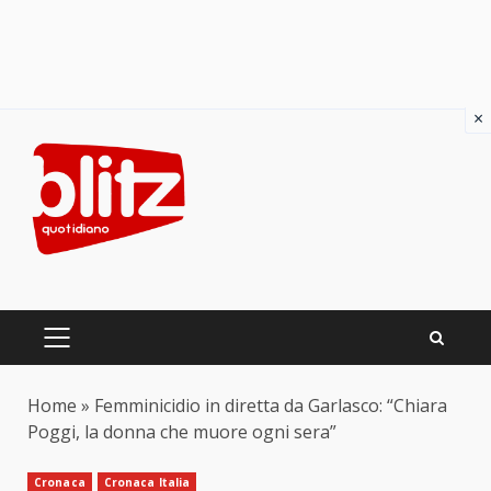
×
Skip
to
content
PRIMARY
MENU
Home
»
Femminicidio in diretta da Garlasco: “Chiara
Poggi, la donna che muore ogni sera”
Cronaca
Cronaca Italia