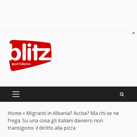
×
Skip
to
content
PRIMARY
MENU
Home
»
Migranti in Albania? Accise? Ma chi se ne
frega. Su una cosa gli italiani davvero non
transigono: il diritto alla pizza