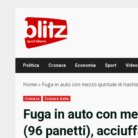
Skip
to
content
Politica
Cronaca
Economia
Sport
Video
Home
»
Fuga in auto con mezzo quintale di hashish
Cronaca
Cronaca Italia
Fuga in auto con me
(96 panetti), acciuff