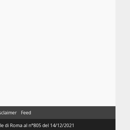
sclaimer
Feed
ale di Roma al n°805 del 14/12/2021