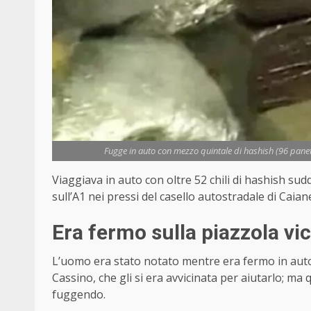
Fugge in auto con mezzo quintale di hashish (96 panett
Viaggiava in auto con oltre 52 chili di hashish sudd
sull’A1 nei pressi del casello autostradale di Caiane
Era fermo sulla piazzola vic
L’uomo era stato notato mentre era fermo in auto 
Cassino, che gli si era avvicinata per aiutarlo; ma
fuggendo.