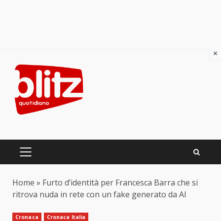
×
Skip
to
content
PRIMARY
MENU
Home
»
Furto d’identità per Francesca Barra che si
ritrova nuda in rete con un fake generato da AI
Cronaca
Cronaca Italia