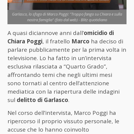
Garlasco, lo sfogo di Marco Poggi: "Troppo fango su Chiara e sulla
nostra famiglia" (foto dal web) - Blitz quotidiano
A quasi diciannove anni dall’
omicidio di
Chiara Poggi
, il fratello
Marco
ha deciso di
parlare pubblicamente per la prima volta in
televisione. Lo ha fatto in un’intervista
esclusiva rilasciata a “Quarto Grado”,
affrontando temi che negli ultimi mesi
sono tornati al centro dell’attenzione
mediatica con la riapertura delle indagini
sul
delitto di Garlasco
.
Nel corso dell’intervista, Marco Poggi ha
ripercorso il proprio vissuto personale, le
accuse che lo hanno coinvolto