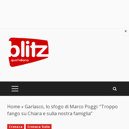
×
Skip
to
content
PRIMARY
MENU
Home
»
Garlasco, lo sfogo di Marco Poggi: “Troppo
fango su Chiara e sulla nostra famiglia”
Cronaca
Cronaca Italia