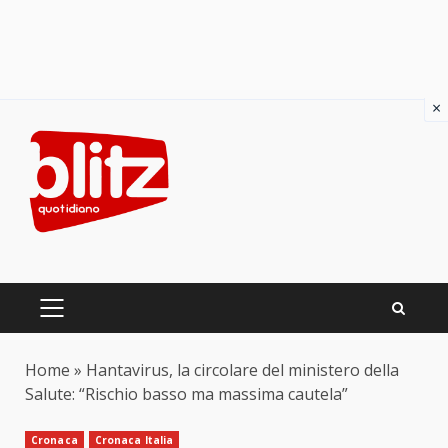
×
Skip
to
content
PRIMARY
MENU
Home
»
Hantavirus, la circolare del ministero della
Salute: “Rischio basso ma massima cautela”
Cronaca
Cronaca Italia