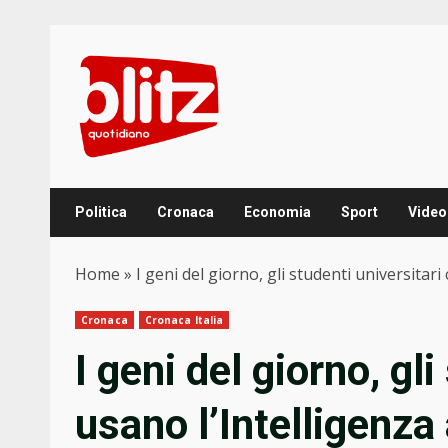
Skip
to
content
Politica
Cronaca
Economia
Sport
Video
Home
»
I geni del giorno, gli studenti universitar
Cronaca
Cronaca Italia
I geni del giorno, gl
usano l’Intelligenza 