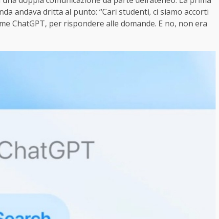
e a una doppia comunicazione da parte dell’ateneo. La prima
nda andava dritta al punto: “Cari studenti, ci siamo accorti
come ChatGPT, per rispondere alle domande. E no, non era