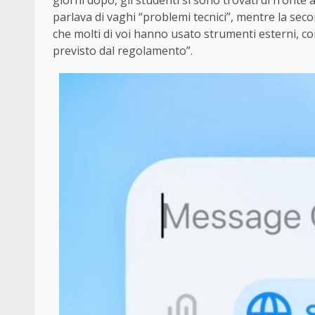
giorni dopo, gli studenti si sono trovati di front
parlava di vaghi “problemi tecnici”, mentre la seco
che molti di voi hanno usato strumenti esterni, 
previsto dal regolamento”.