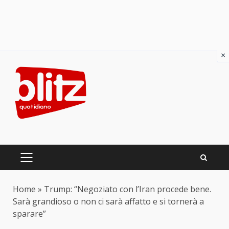
×
Skip
to
content
PRIMARY
MENU
Home
»
Trump: “Negoziato con l’Iran procede bene.
Sarà grandioso o non ci sarà affatto e si tornerà a
sparare”