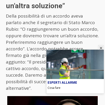
un’altra soluzione”
Della possibilità di un accordo aveva
parlato anche il segretario di Stato Marco
Rubio: “O raggiungeremo un buon accordo,
oppure dovremo trovare un’altra soluzione.
Preferiremmo raggiungere un buon
accordo”. L’accordo potrebbe essere
firmato già nella giornata di oggi. Rubio ha
aggiunto: “Il presidente non concluderà un
cattivo accordo, quindi vediamo cosa
succede. Daremo alla diplomazia ogni
possibilità di successo prima di esplorare le
ESPERTI ALLARME
alternative”.
Cosa fare