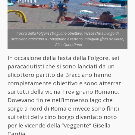
I parà della Folgore sbagliano obiettivo, invece che sul lago di
Bracciano atterrano a Trevignano e restano impigliati (foto da video)
- Blitz Quotidiano
In occasione della festa della Folgore, sei
paracadutisti che si sono lanciati da un
elicottero partito da Bracciano hanno
completamente obiettivo e sono atterrati
sui tetti della vicina Trevignano Romano.
Dovevano finire nell’immenso lago che
sorge a nord di Roma e invece sono finiti
sui tetti del vicino borgo diventato noto
per le vicende della “veggente” Gisella
Cardia.