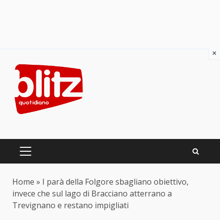
×
Skip
to
content
PRIMARY
MENU
Home
»
I parà della Folgore sbagliano obiettivo,
invece che sul lago di Bracciano atterrano a
Trevignano e restano impigliati