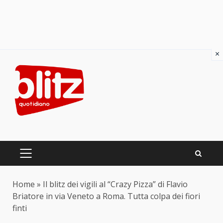
×
Skip
to
content
PRIMARY
MENU
Home
»
Il blitz dei vigili al “Crazy Pizza” di Flavio
Briatore in via Veneto a Roma. Tutta colpa dei fiori
finti