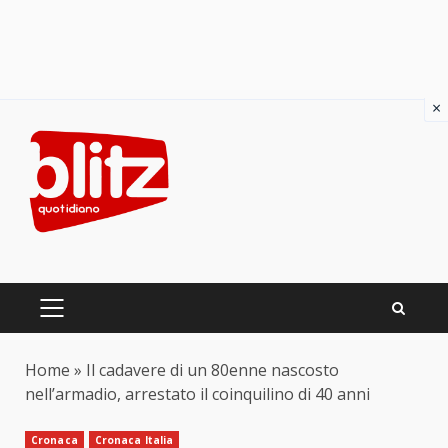
×
Skip
to
content
PRIMARY
MENU
Home
»
Il cadavere di un 80enne nascosto
nell’armadio, arrestato il coinquilino di 40 anni
Cronaca
Cronaca Italia