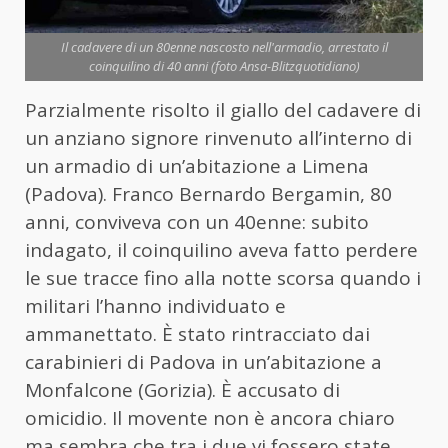
Il cadavere di un 80enne nascosto nell'armadio, arrestato il
coinquilino di 40 anni (foto Ansa-Blitzquotidiano)
Parzialmente risolto il giallo del cadavere di
un anziano signore rinvenuto all’interno di
un armadio di un’abitazione a Limena
(Padova). Franco Bernardo Bergamin, 80
anni, conviveva con un 40enne: subito
indagato, il coinquilino aveva fatto perdere
le sue tracce fino alla notte scorsa quando i
militari l’hanno individuato e
ammanettato. È stato rintracciato dai
carabinieri di Padova in un’abitazione a
Monfalcone (Gorizia). È accusato di
omicidio. Il movente non è ancora chiaro
ma sembra che tra i due vi fossero state