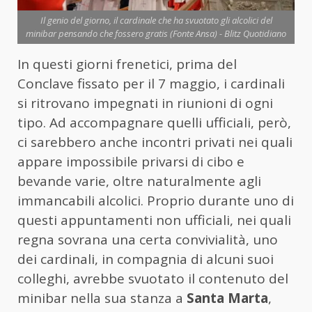
Il genio del giorno, il cardinale che ha svuotato gli alcolici del
minibar pensando che fossero gratis (Fonte Ansa) - Blitz Quotidiano
In questi giorni frenetici, prima del
Conclave fissato per il 7 maggio, i cardinali
si ritrovano impegnati in riunioni di ogni
tipo. Ad accompagnare quelli ufficiali, però,
ci sarebbero anche incontri privati nei quali
appare impossibile privarsi di cibo e
bevande varie, oltre naturalmente agli
immancabili alcolici. Proprio durante uno di
questi appuntamenti non ufficiali, nei quali
regna sovrana una certa convivialità, uno
dei cardinali, in compagnia di alcuni suoi
colleghi, avrebbe svuotato il contenuto del
minibar nella sua stanza a
Santa Marta
,