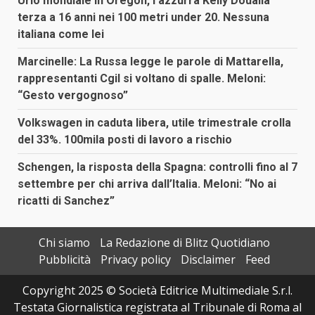
Urlo mondiale in Oregon, l’azzurra Kelly Doualla
terza a 16 anni nei 100 metri under 20. Nessuna
italiana come lei
Marcinelle: La Russa legge le parole di Mattarella,
rappresentanti Cgil si voltano di spalle. Meloni:
“Gesto vergognoso”
Volkswagen in caduta libera, utile trimestrale crolla
del 33%. 100mila posti di lavoro a rischio
Schengen, la risposta della Spagna: controlli fino al 7
settembre per chi arriva dall’Italia. Meloni: “No ai
ricatti di Sanchez”
Chi siamo
La Redazione di Blitz Quotidiano
Pubblicità
Privacy policy
Disclaimer
Feed
Copyright 2025 © Società Editrice Multimediale S.r.l.
Testata Giornalistica registrata al Tribunale di Roma al