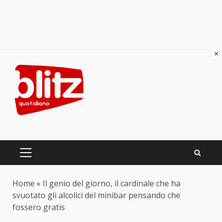
×
Skip
to
content
PRIMARY
MENU
Home
»
Il genio del giorno, il cardinale che ha
svuotato gli alcolici del minibar pensando che
fossero gratis