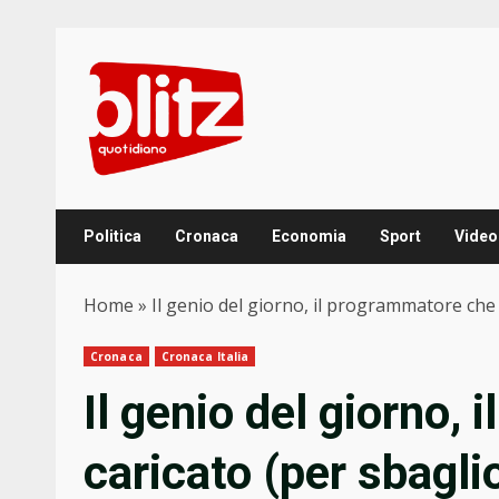
Skip
to
content
Politica
Cronaca
Economia
Sport
Video
Home
»
Il genio del giorno, il programmatore che h
Cronaca
Cronaca Italia
Il genio del giorno,
caricato (per sbaglio