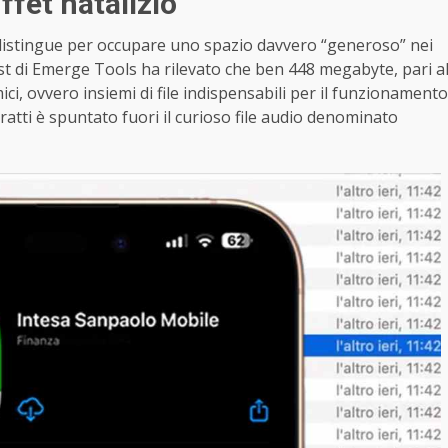
fet natalizio
 distingue per occupare uno spazio davvero “generoso” nei
l test di Emerge Tools ha rilevato che ben 448 megabyte, pari a
ci, ovvero insiemi di file indispensabili per il funzionamento
tratti è spuntato fuori il curioso file audio denominato