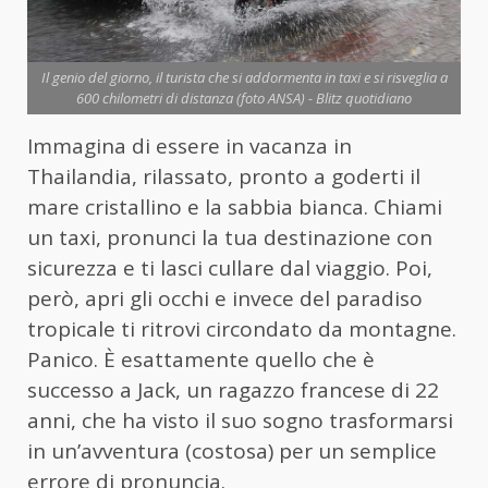
Il genio del giorno, il turista che si addormenta in taxi e si risveglia a
600 chilometri di distanza (foto ANSA) - Blitz quotidiano
Immagina di essere in vacanza in
Thailandia, rilassato, pronto a goderti il
mare cristallino e la sabbia bianca. Chiami
un taxi, pronunci la tua destinazione con
sicurezza e ti lasci cullare dal viaggio. Poi,
però, apri gli occhi e invece del paradiso
tropicale ti ritrovi circondato da montagne.
Panico. È esattamente quello che è
successo a Jack, un ragazzo francese di 22
anni, che ha visto il suo sogno trasformarsi
in un’avventura (costosa) per un semplice
errore di pronuncia.