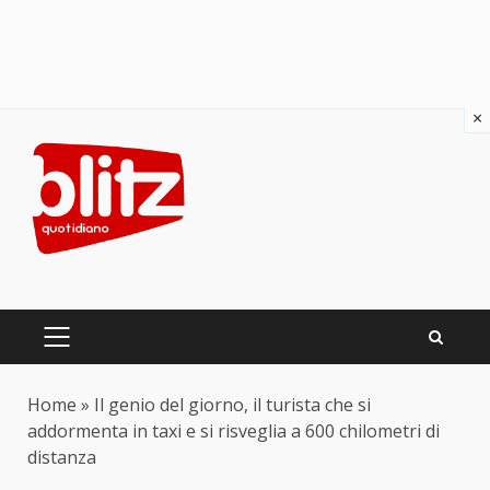
×
Skip
to
content
PRIMARY
MENU
Home
»
Il genio del giorno, il turista che si
addormenta in taxi e si risveglia a 600 chilometri di
distanza