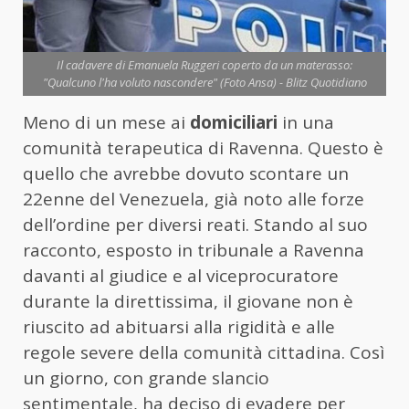
Il cadavere di Emanuela Ruggeri coperto da un materasso:
"Qualcuno l'ha voluto nascondere" (Foto Ansa) - Blitz Quotidiano
Meno di un mese ai
domiciliari
in una
comunità terapeutica di Ravenna. Questo è
quello che avrebbe dovuto scontare un
22enne del Venezuela, già noto alle forze
dell’ordine per diversi reati. Stando al suo
racconto, esposto in tribunale a Ravenna
davanti al giudice e al viceprocuratore
durante la direttissima, il giovane non è
riuscito ad abituarsi alla rigidità e alle
regole severe della comunità cittadina. Così
un giorno, con grande slancio
sentimentale, ha deciso di evadere per