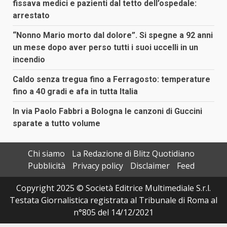
fissava medici e pazienti dal tetto dell’ospedale:
arrestato
“Nonno Mario morto dal dolore”. Si spegne a 92 anni
un mese dopo aver perso tutti i suoi uccelli in un
incendio
Caldo senza tregua fino a Ferragosto: temperature
fino a 40 gradi e afa in tutta Italia
In via Paolo Fabbri a Bologna le canzoni di Guccini
sparate a tutto volume
Chi siamo
La Redazione di Blitz Quotidiano
Pubblicità
Privacy policy
Disclaimer
Feed
Copyright 2025 © Società Editrice Multimediale S.r.l.
Testata Giornalistica registrata al Tribunale di Roma al
n°805 del 14/12/2021