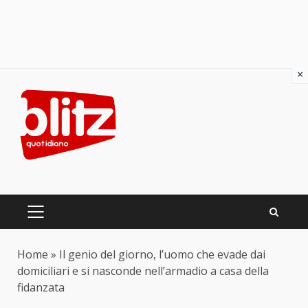
×
Skip
to
content
PRIMARY
MENU
Home
»
Il genio del giorno, l’uomo che evade dai
domiciliari e si nasconde nell’armadio a casa della
fidanzata