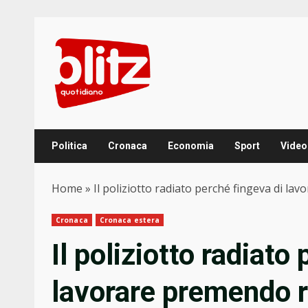
Skip
to
content
Politica
Cronaca
Economia
Sport
Video
Home
»
Il poliziotto radiato perché fingeva di la
Cronaca
Cronaca estera
Il poliziotto radiato
lavorare premendo r