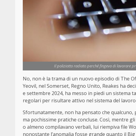
Il poliziotto radiato perché fingeva di lavorare p
No, non è la trama di un nuovo episodio di The Offi
Yeovil, nel Somerset, Regno Unito, Reakes ha deci
e settembre 2024, ha messo in piedi un sistema tan
regolari per risultare attivo nel sistema del lavor
Sfortunatamente, non ha pensato che qualcuno, pri
ma pochissime pratiche concluse. Così, mentre gli 
o almeno compilavano verbali, lui riempiva file W
nonostante l’anomalia fosse grande quanto il Big 