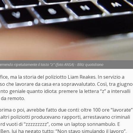
remendo ripetutamente il tasto "z" (foto ANSA) - Blitz quotidiano
ce, ma la storia del poliziotto Liam Reakes. In servizio a
so che lavorare da casa era sopravvalutato. Così, tra giugno
to geniale quanto idiota: premere la lettera “z” a intervalli
o da remoto.
ma o poi, avrebbe fatto due conti: oltre 100 ore “lavorate”
altri poliziotti producevano rapporti, arrestavano criminali
ord vuoti di “zzzzzzzzz”, come un laptop sonnambulo. E
Ben, lui ha negato tutto: “Non stavo simulando il lavoro”.