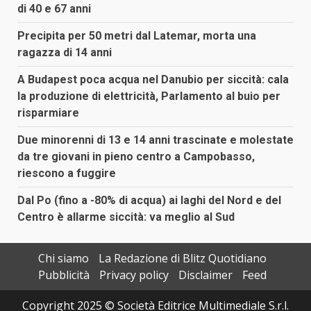
di 40 e 67 anni
Precipita per 50 metri dal Latemar, morta una
ragazza di 14 anni
A Budapest poca acqua nel Danubio per siccità: cala
la produzione di elettricità, Parlamento al buio per
risparmiare
Due minorenni di 13 e 14 anni trascinate e molestate
da tre giovani in pieno centro a Campobasso,
riescono a fuggire
Dal Po (fino a -80% di acqua) ai laghi del Nord e del
Centro è allarme siccità: va meglio al Sud
Chi siamo
La Redazione di Blitz Quotidiano
Pubblicità
Privacy policy
Disclaimer
Feed
Copyright 2025 © Società Editrice Multimediale S.r.l.