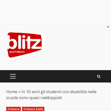
×
Skip
to
content
PRIMARY
MENU
Home
»
In 10 anni gli studenti con disabilità nelle
scuole sono quasi raddoppiati
Cronaca
Cronaca Italia