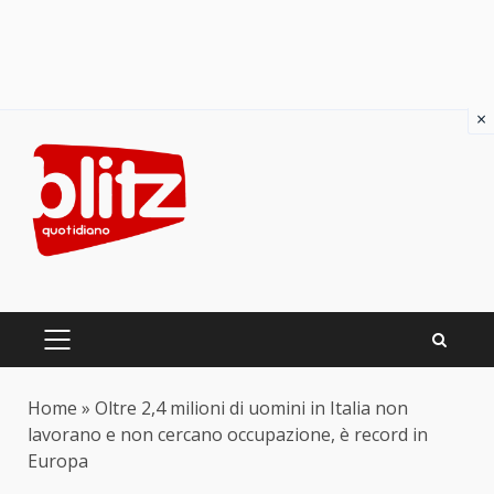
×
Skip
to
content
PRIMARY
MENU
Home
»
Oltre 2,4 milioni di uomini in Italia non
lavorano e non cercano occupazione, è record in
Europa