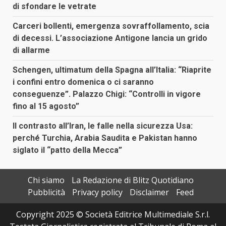
di sfondare le vetrate
Carceri bollenti, emergenza sovraffollamento, scia
di decessi. L’associazione Antigone lancia un grido
di allarme
Schengen, ultimatum della Spagna all’Italia: “Riaprite
i confini entro domenica o ci saranno
conseguenze”. Palazzo Chigi: “Controlli in vigore
fino al 15 agosto”
Il contrasto all’Iran, le falle nella sicurezza Usa:
perché Turchia, Arabia Saudita e Pakistan hanno
siglato il “patto della Mecca”
Chi siamo
La Redazione di Blitz Quotidiano
Pubblicità
Privacy policy
Disclaimer
Feed
Copyright 2025 © Società Editrice Multimediale S.r.l.