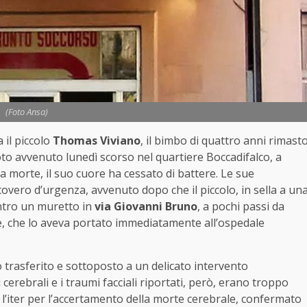
(Foto Ansa)
 il piccolo
Thomas Viviano
, il bimbo di quattro anni rimast
o avvenuto lunedì scorso nel quartiere Boccadifalco, a
la morte, il suo cuore ha cessato di battere. Le sue
covero d’urgenza, avvenuto dopo che il piccolo, in sella a un
ntro un muretto in
via Giovanni Bruno
, a pochi passi da
dre, che lo aveva portato immediatamente all’ospedale
to trasferito e sottoposto a un delicato intervento
 cerebrali e i traumi facciali riportati, però, erano troppo
to l’iter per l’accertamento della morte cerebrale, confermato