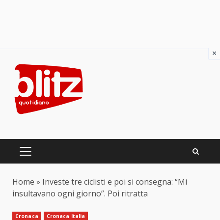
×
Skip
to
content
PRIMARY
MENU
Home
»
Investe tre ciclisti e poi si consegna: “Mi
insultavano ogni giorno”. Poi ritratta
Cronaca
Cronaca Italia